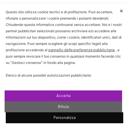
✕
Questo sito utilizza cookie tecnici e di profilazione. Puoi accettare,
rifiutare o personalizzare i cookie premendo i pulsanti desiderati.
Chiudendo questa informativa continuerai senza accettare. Noi e i nostri
partner pubblicitari selezionati possiamo archiviare e/o accedere alle
informazioni sul tuo dispositivo, come i cookie, identificatori unici, dati di
navigazione. Puoi sempre scegliere gli scopi specifici legati alla
profilazione accedendo al
pannello delle preferenze pubblicitarie
, e
puoi sempre revocare il tuo consenso in qualsiasi momento facendo clic
su "Gestisci consenso" in fondo alla pagina.
Elenco di alcune possibili autorizzazioni pubblicitarie:
Puoi consultare: la nostra lista di
partner pubblicitari
,
la Cookie Policy
e la Privacy Policy
.
Accetta
Rifiuta
Personalizza